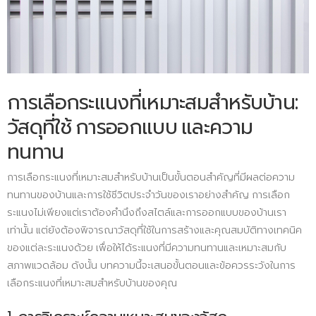
การเลือกระแนงที่เหมาะสมสำหรับบ้าน:
วัสดุที่ใช้ การออกแบบ และความ
ทนทาน
การเลือกระแนงที่เหมาะสมสำหรับบ้านเป็นขั้นตอนสำคัญที่มีผลต่อความ
ทนทานของบ้านและการใช้ชีวิตประจำวันของเราอย่างสำคัญ การเลือก
ระแนงไม่เพียงแต่เราต้องคำนึงถึงสไตล์และการออกแบบของบ้านเรา
เท่านั้น แต่ยังต้องพิจารณาวัสดุที่ใช้ในการสร้างและคุณสมบัติทางเทคนิค
ของแต่ละระแนงด้วย เพื่อให้ได้ระแนงที่มีความทนทานและเหมาะสมกับ
สภาพแวดล้อม ดังนั้น บทความนี้จะเสนอขั้นตอนและข้อควรระวังในการ
เลือกระแนงที่เหมาะสมสำหรับบ้านของคุณ