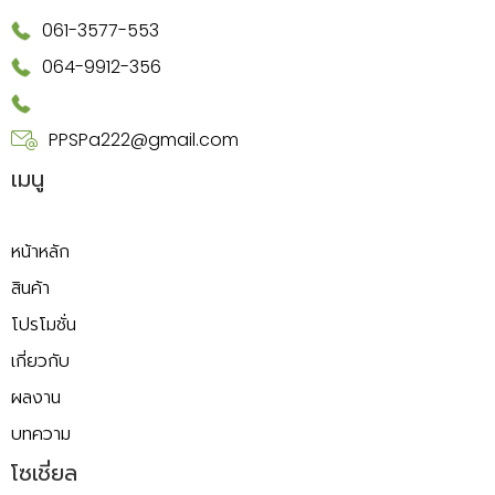
061-3577-553
064-9912-356
PPSPa222@gmail.com
เมนู
หน้าหลัก
สินค้า
โปรโมชั่น
เกี่ยวกับ
ผลงาน
บทความ
โซเชี่ยล