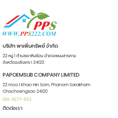
บริษัท พาเพิ่มทรัพย์ จำกัด
22 หมู่ 1 ตำบลเขาหินซ้อน อำเภอพนมสารคาม
จังหวัดฉะเชิงเทรา 24120
PAPOEMSUB COMPANY LIMITED
22 moo.1 Khao Hin Sorn, Phanom Sarakham
Chachoengsao 24120
061-3577-553
ติดต่อเรา