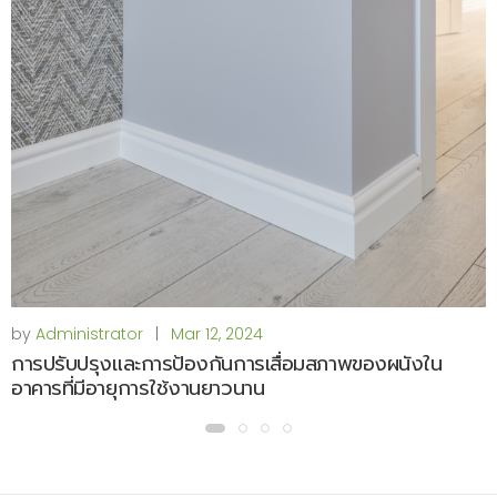
by
Administrator
|
Mar 12, 2024
การปรับปรุงและการป้องกันการเสื่อมสภาพของผนังใน
อาคารที่มีอายุการใช้งานยาวนาน