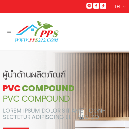
TH
Toggle mobile menu
ผู้นำด้านผลิตภัณฑ์
PVC
COMPOUND
PVC COMPOUND
LOREM IPSUM DOLOR SIT AMET, CON-
SECTETUR ADIPISCING ELIT, SED DO